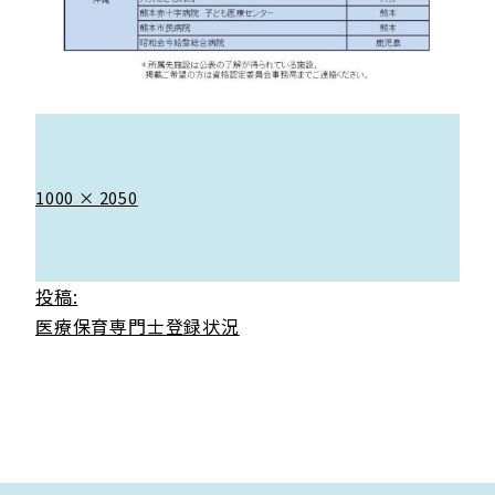
フ
1000 × 2050
ル
サ
イ
投
投稿:
ズ
医療保育専門士登録状況
稿
ナ
ビ