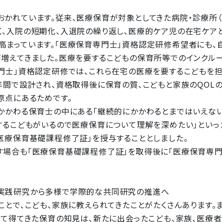
れています。従来、医療保育が対象としてきた病院・診療所（
く、入院の短期化、入退院の繰り返し、医療的ケア児の在宅ケア
高まっています。「医療保育専門士」資格認定研修希望者にも、
が増えてきました。医療を要するこどもの保育所等でのインクル
専門士」資格認定研修では、これら在宅の医療を要するこどもを
年間で設計され、資格取得後に保育の質、こどもと家族のQOL
原点にあるためです。
かかわる保育士の中にある「継続的にかかわるとまではいえない
するこどもがいるので医療保育について理解を深めたい」といっ
医療保育基礎課程修了証」を授与することとしました。
す場合も「医療保育基礎課程修了証」を取得後に「医療保育専門
実践研究から多様で学際的な共同研究の推進へ
とで、こども、家族に教えられてきたことがたくさんあります。
して得てきた保育の知見は、新たに出会ったこども、家族、医療者