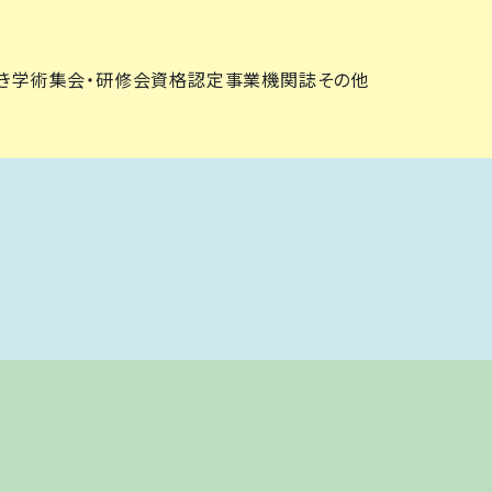
き
学術集会・研修会
資格認定事業
機関誌
その他