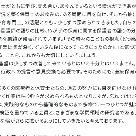
育士がともに学び、支え合い、あゆんでいるという情況ができあが
況を築く保育士のあゆみの、ある局面に目を向け、そこから抽
保育専門士」の活躍とともに少しずつ深められてきました。自
と看護師の語りの比較、わが子の保育に関する保護者の語りの分
まな業績が発表されています。「その時々のこどもの視点（どう感
作業は奥が深く、ずいぶん後になって「こうだったのかも」と気づ
」ことを、これからも大切にしていきましょう。
基盤は少しずつ改善して来ているとはいえ十分とはいえません
。行政への提言や意見交換も必要です。そのためにも、医療保育
多くの医療者と保育士たちの、過去の努力にも目を向けなけれ
いく作業は粘り強さが求められるものとなりますが、忘れてはな
、実践的なものから基礎的なものまで多様で、一つひとつが魅
々検証を重ねている会員と、さまざまな学問領域の研究者である
うな輪がさらに拡がるようにしていきたいと考えております。