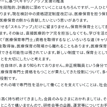
ダーに基づくキャリアアップ支援の推進
を段階的、計画的に深めていくことはもちろんですが、一人ひと
あります。現在検討中の資格認定制度改訂は、医療保育を担う保
医療保育の側から貢献したいという思いがあります。
せる「スキルアップ」だけに留まりません。保育所保育士として
ます。その後は、直接医療的ケア児を担当しなくても、学びを活
て「医療保育専門士」資格を取得するなど、いろいろな道（キャリ
を取得後、医療保育の現場から離れることもあります。医療保
献できる可能性は残されています。新しい制度では、保育士とし
とを大切にしたいと考えます。
在自体が、あまり知られておりません。非正規職員という身分
医療保育専門士資格をもつことが果たしてきた役割について、多
役割です。
ぞれの場で専門性を活かして働くことを支えていくことは、社
は高く持ち続けてきました。会員のみなさまにおかれましては、
きるところで構いませんので、研修会等の企画、運営等についてお