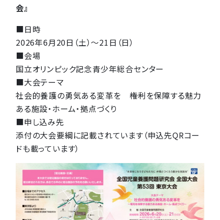
会』
■日時
2026年6月20日（土）～21日（日）
■会場
国立オリンピック記念青少年総合センター
■大会テーマ
社会的養護の勇気ある変革を ――権利を保障する魅力
ある施設・ホーム・拠点づくり
■申し込み先
添付の大会要綱に記載されています（申込先QRコー
ドも載っています）