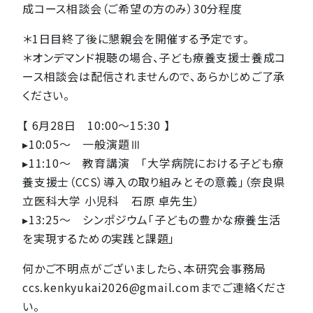
成コース相談会（ご希望の方のみ）30分程度
＊1日目終了後に懇親会を開催する予定です。
＊オンデマンド視聴の場合、子ども療養支援士養成コ
ース相談会は配信されませんので、あらかじめご了承
ください。
【 6月28日 10:00～15:30 】
▸10:05～ 一般演題Ⅲ
▸11:10～ 教育講演 「大学病院における子ども療
養支援士（CCS）導入の取り組みとその意義」（奈良県
立医科大学 小児科 石原 卓先生）
▸13:25～ シンポジウム「子どもの豊かな療養生活
を実現するための実践と課題」
何かご不明点がございましたら、本研究会事務局
ccs.kenkyukai2026@gmail.comまでご連絡くださ
い。