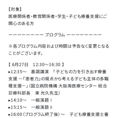
【対象】
医療関係者・教育関係者・学生・子ども療養支援にご
関心のある方
ーーーーーーーー プログラム ーーーーーーーー
※各プログラム内容および時間は予告なく変更となる
ことがございます。
【 6月27日 12:30～16:30 】
▸12:35～ 基調講演 「子どもの力を引き出す療養
支援 －『患者力』の視点から考える子ども主体の多職
種支援－」（国立病院機構 大阪南医療センター 総合
診療科部長 東 光久先生）
▸14:10～ 一般演題Ⅰ
▸15:15～ 一般演題Ⅱ
▸16:00（プログラム終了後）〜 子ども療養支援士養