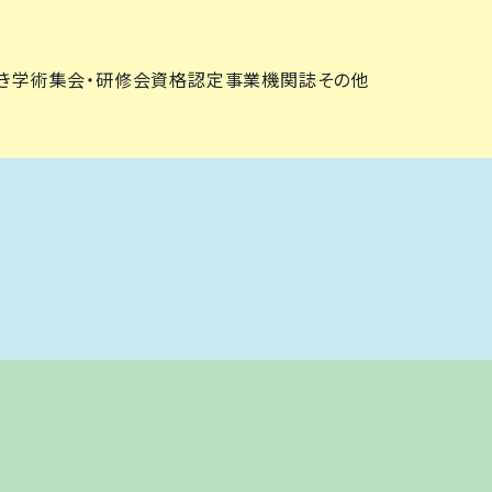
き
学術集会・研修会
資格認定事業
機関誌
その他