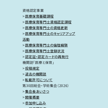
資格認定事業
医療保育基礎課程
医療保育専門士資格認定課程
医療保育専門士の資格更新
医療保育専門士のキャリアアップ
活動
医療保育専門士の倫理綱領
医療保育専門士登録状況
認定証・認定カードの再発行
機関誌「医療と保育」
投稿規定
過去の機関誌
転載許可について
第30回総会・学術集会（2026）
集会長あいさつ
開催概要
参加申し込み