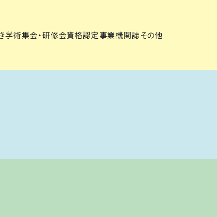
き
学術集会・研修会
資格認定事業
機関誌
その他