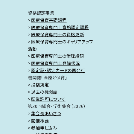
資格認定事業
医療保育基礎課程
医療保育専門士資格認定課程
医療保育専門士の資格更新
医療保育専門士のキャリアアップ
活動
医療保育専門士の倫理綱領
医療保育専門士登録状況
認定証・認定カードの再発行
機関誌「医療と保育」
投稿規定
過去の機関誌
転載許可について
第30回総会・学術集会（2026）
集会長あいさつ
開催概要
参加申し込み