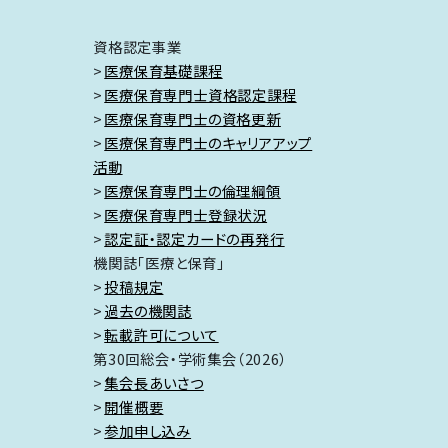
資格認定事業
医療保育基礎課程
医療保育専門士資格認定課程
医療保育専門士の資格更新
医療保育専門士のキャリアアップ
活動
医療保育専門士の倫理綱領
医療保育専門士登録状況
認定証・認定カードの再発行
機関誌「医療と保育」
投稿規定
過去の機関誌
転載許可について
第30回総会・学術集会（2026）
集会長あいさつ
開催概要
参加申し込み