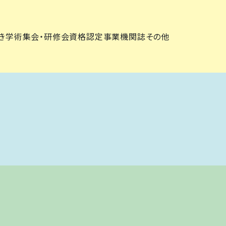
き
学術集会・研修会
資格認定事業
機関誌
その他