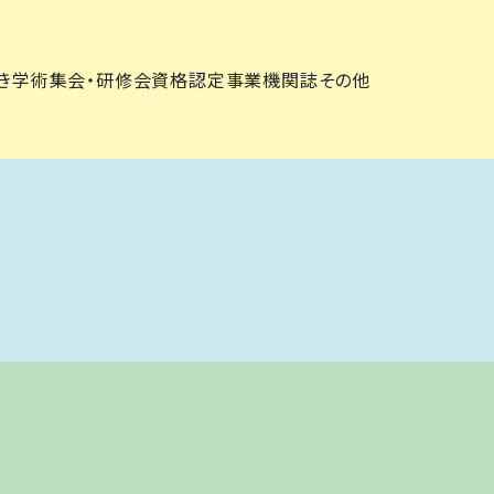
き
学術集会・研修会
資格認定事業
機関誌
その他