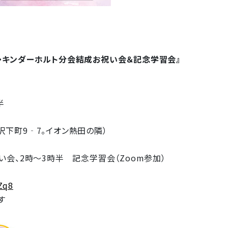
・キンダーホルト分会結成お祝い会＆記念学習会』
半
下町9‐7。イオン熱田の隣）
会、2時～3時半 記念学習会（Zoom参加）
Zq8
す