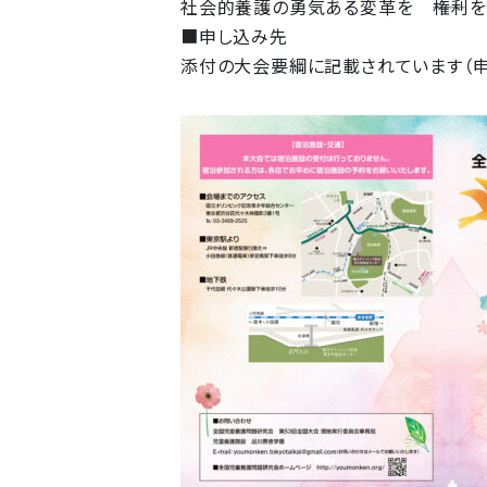
社会的養護の勇気ある変革を ――権利
■申し込み先
添付の大会要綱に記載されています（申