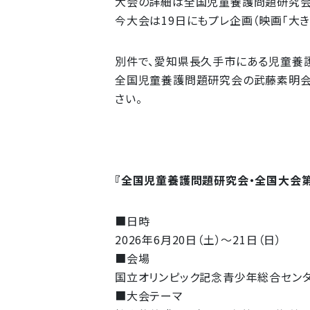
大会の詳細は全国児童養護問題研究会
今大会は19日にもプレ企画（映画「大
別件で、愛知県長久手市にある児童養
全国児童養護問題研究会の武藤素明会長
さい。
『全国児童養護問題研究会・全国大会第
■日時
2026年6月20日（土）～21日（日）
■会場
国立オリンピック記念青少年総合セン
■大会テーマ