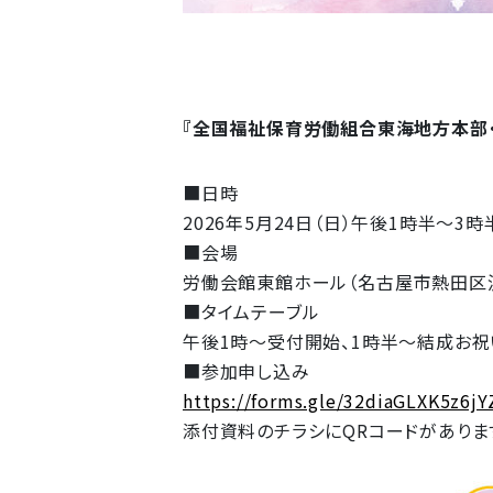
『全国福祉保育労働組合東海地方本部
■日時
2026年5月24日（日）午後1時半～3時
■会場
労働会館東館ホール（名古屋市熱田区沢
■タイムテーブル
午後1時～受付開始、1時半～結成お祝い
■参加申し込み
https://forms.gle/32diaGLXK5z6jY
添付資料のチラシにQRコードがありま