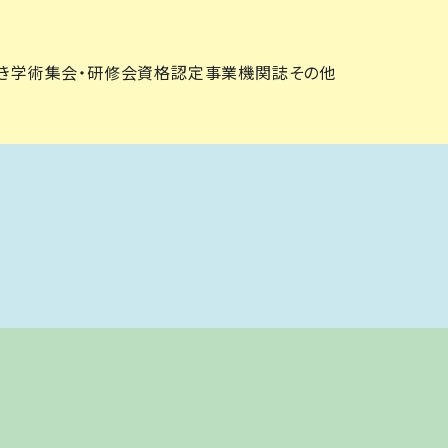
き
学術集会・研修会
資格認定事業
機関誌
その他