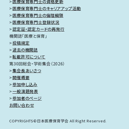
医療保育専門士の資格更新
医療保育専門士のキャリアアップ活動
医療保育専門士の倫理綱領
医療保育専門士登録状況
認定証・認定カードの再発行
機関誌「医療と保育」
投稿規定
過去の機関誌
転載許可について
第30回総会・学術集会（2026）
集会長あいさつ
開催概要
参加申し込み
一般演題発表
参加者のページ
お問い合わせ
COPYRIGHTS©日本医療保育学会 All Right Reserved.