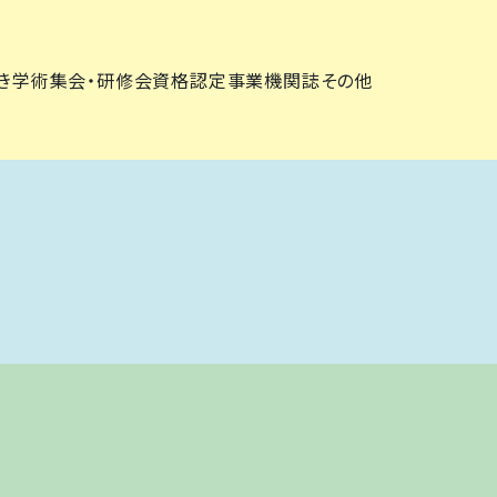
き
学術集会・研修会
資格認定事業
機関誌
その他