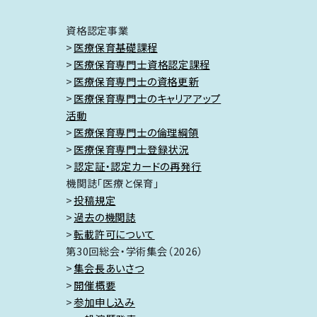
資格認定事業
医療保育基礎課程
医療保育専門士資格認定課程
医療保育専門士の資格更新
医療保育専門士のキャリアアップ
活動
医療保育専門士の倫理綱領
医療保育専門士登録状況
認定証・認定カードの再発行
機関誌「医療と保育」
投稿規定
過去の機関誌
転載許可について
第30回総会・学術集会（2026）
集会長あいさつ
開催概要
参加申し込み