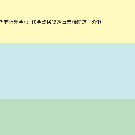
き
学術集会・研修会
資格認定事業
機関誌
その他