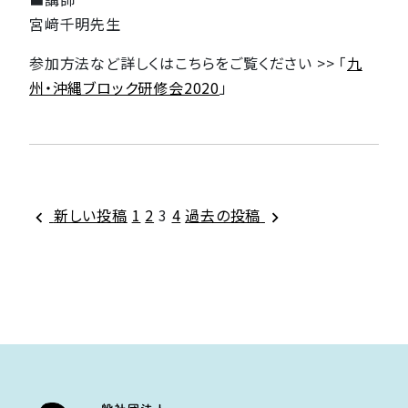
宮﨑千明先生
参加方法など詳しくはこちらをご覧ください >> 「
九
州・沖縄ブロック研修会2020
」
投
新しい投稿
1
2
3
4
過去の投稿
稿
の
ペ
ー
ジ
送
り