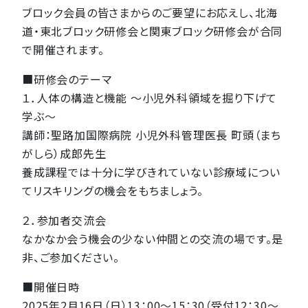
ブロック会員の皆さまからのご要望にお応えし、北海
道・東北ブロック研修会と関東ブロック研修会が合同
で開催されます。
■研修会のテーマ
１．人体の構造と機能 ～小児外科領域を掘り下げて
学ぶ～
講師：聖路加国際病院 小児外科管理医長 町頭（まち
がしら）成郎先生
養成課程では十分に学びきれていない診療域につい
てリスキリングの機会をもちましょう。
２．参加者交流会
なかなか会う機会の少ない仲間との交流の場です。是
非、ご参加ください。
■開催日時
2025年2月16日（日）13：00～15：30（受付12：30～